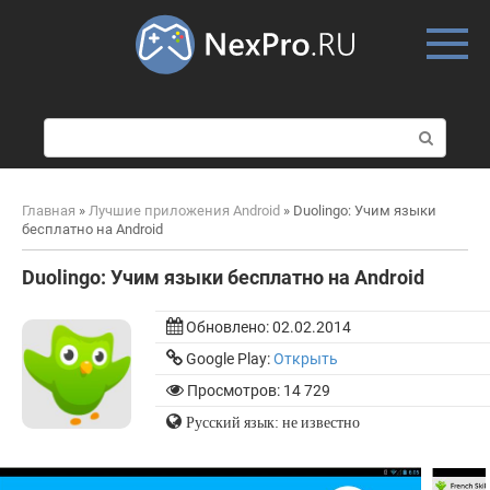
Skip
to
content
П
о
и
с
Главная
»
Лучшие приложения Android
»
Duolingo: Учим языки
к
бесплатно на Android
:
Duolingo: Учим языки бесплатно на Android
Обновлено:
02.02.2014
Google Play:
Открыть
Просмотров: 14 729
Русский язык: не известно