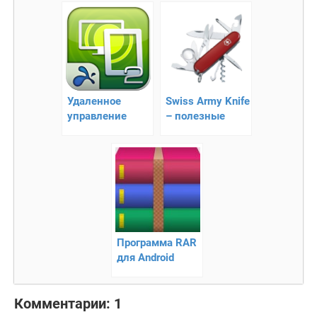
лаунчер
Удаленное
Swiss Army Knife
управление
– полезные
компьютером
инструменты
через Android
для вашего
телефона
Программа RAR
для Android
Комментарии: 1