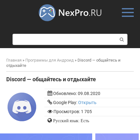
Skip
to
content
П
о
и
с
Главная
»
Программы для Андроид
»
Discord — общайтесь и
к
отдыхайте
:
Discord — общайтесь и отдыхайте
Обновлено:
09.08.2020
Google Play:
Открыть
Просмотров: 1 705
Русский язык: Есть