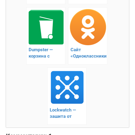
Calculator —
инженерный
калькулятор на
Андроид
Dumpster —
Сайт
корзина с
«Одноклассники»
удаленными
дает
файлами для
возможность
Android
быть в курсе
событий
Lockwatch —
зашита от
кражи Android
телефона