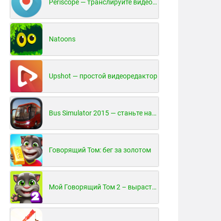
Periscope — транслируйте видео в реальном времени!
Natoons
Upshot — простой видеоредактор
Bus Simulator 2015 — станьте настоящим водителем автобуса!
Говорящий Том: бег за золотом
Мой Говорящий Том 2 – вырасти и воспитай своего котенка