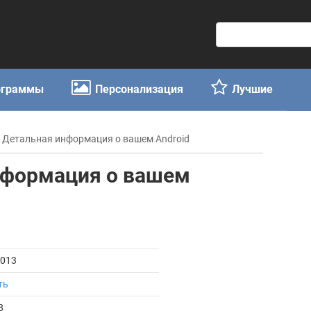
П
о
и
с
ограммы
Персонализация
Лучшие
к
:
 Детальная информация о вашем Android
нформация о вашем
2013
ть
8