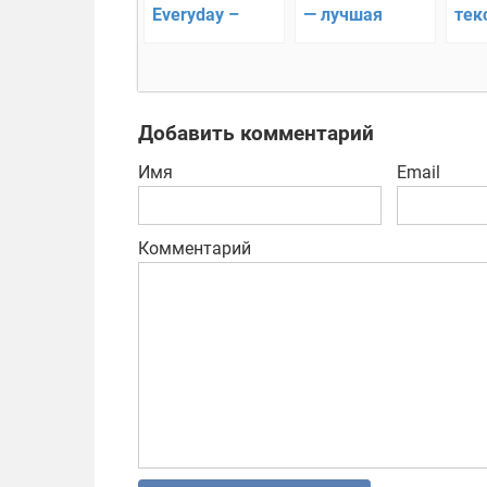
Everyday –
— лучшая
тек
Короткие
читалка на
ред
видео в
Андроид!
раб
память!!
док
Добавить комментарий
Имя
Email
Комментарий