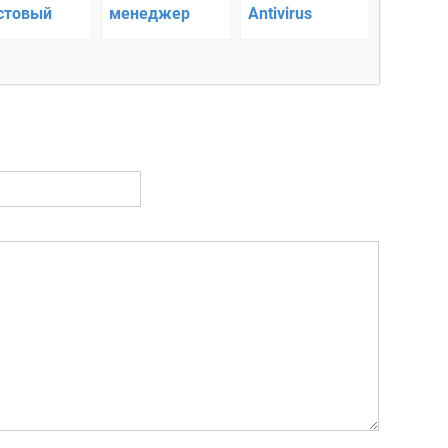
стовый
менеджер
Antivirus
актор для
задач с
AppLock —
оты с
облачной
антивирус с
ументами
синхронизацией
набором
утилит для
безопасности