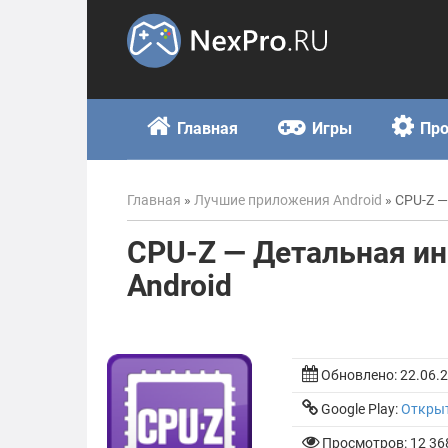
Skip
to
content
Главная
Игры
Пр
Главная
»
Лучшие приложения Android
»
CPU-Z —
CPU-Z — Детальная и
Android
Обновлено:
22.06.
Google Play:
Откры
Просмотров: 12 36