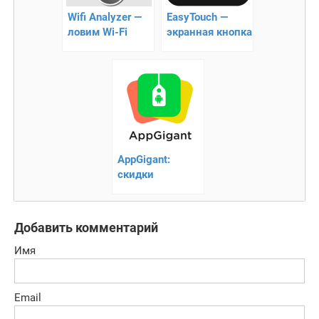
Wifi Analyzer —
EasyTouch —
ловим Wi-Fi
экранная кнопка
большой и
home Android
маленький!
AppGigant:
скидки
приложений
Добавить комментарий
Имя
Email