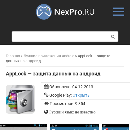
Skip
to
content
П
о
и
с
Главная
»
Лучшие приложения Android
»
AppLock — защита
к
данных на андроид
:
AppLock — защита данных на андроид
Обновлено:
04.12.2013
Google Play:
Открыть
Просмотров: 9 354
Русский язык: не известно