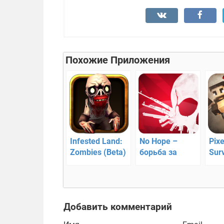
Похожие Приложения
Infested Land:
No Hope –
Pixe
Zombies (Beta)
борьба за
Surv
— онлайн
выживание
игр
зомби-экшн
нео
сюж
лин
Добавить комментарий