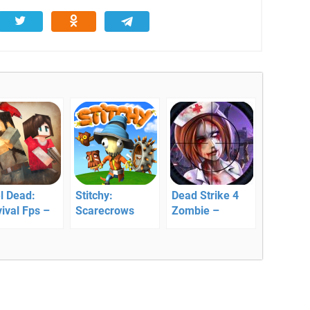
l Dead:
Stitchy:
Dead Strike 4
ival Fps –
Scarecrows
Zombie –
а с
Adventure –
борьба с зомби
бычной
стань героем
етной
своей истории
ией