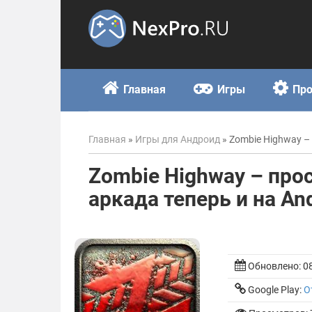
Skip
to
content
Главная
Игры
Пр
Главная
»
Игры для Андроид
»
Zombie Highway –
Zombie Highway – про
аркада теперь и на An
Обновлено:
0
Google Play:
О