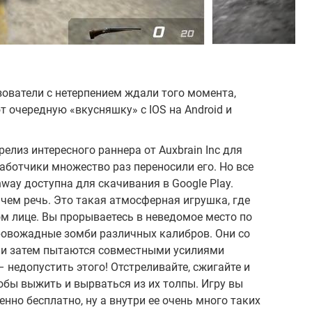
ователи с нетерпением ждали того момента,
 очередную «вкусняшку» с IOS на Android и
елиз интересного раннера от Auxbrain Inc для
работчики множество раз переносили его. Но все
hway доступна для скачивания в Google Play.
 чем речь. Это такая атмосферная игрушка, где
м лице. Вы прорываетесь в неведомое место по
кровожадные зомби различных калибров. Они со
и и затем пытаются совместными усилиями
 недопустить этого! Отстреливайте, сжигайте и
бы выжить и вырваться из их толпы. Игру вы
енно бесплатно, ну а внутри ее очень много таких