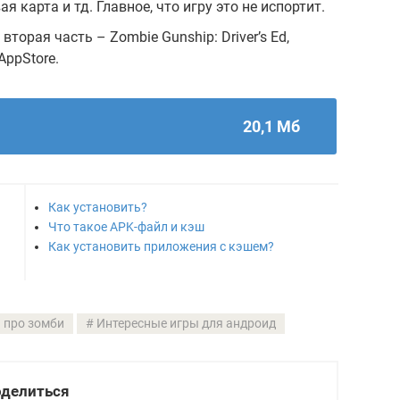
я карта и тд. Главное, что игру это не испортит.
торая часть – Zombie Gunship: Driver’s Ed,
AppStore.
20,1 Мб
Как установить?
Что такое APK-файл и кэш
Как установить приложения с кэшем?
а про зомби
Интересные игры для андроид
делиться