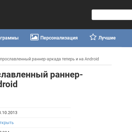
П
о
и
с
ограммы
Персонализация
Лучшие
к
:
 прославленный раннер-аркада теперь и на Android
славленный раннер-
droid
8.10.2013
ткрыть