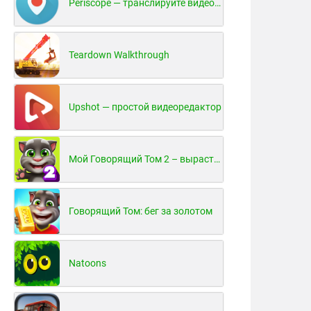
Periscope — транслируйте видео в реальном времени!
Teardown Walkthrough
Upshot — простой видеоредактор
Мой Говорящий Том 2 – вырасти и воспитай своего котенка
Говорящий Том: бег за золотом
Natoons