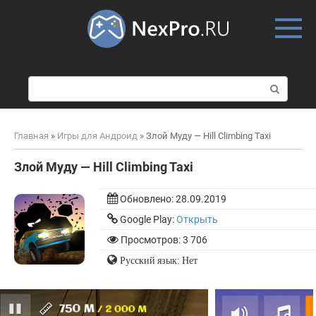
Skip
to
content
П
о
и
с
Главная
»
Игры для Андроид
»
Злой Муду — Hill Climbing Taxi
к
:
Злой Муду — Hill Climbing Taxi
Обновлено:
28.09.2019
Google Play:
Открыть
Просмотров: 3 706
Русский язык: Нет