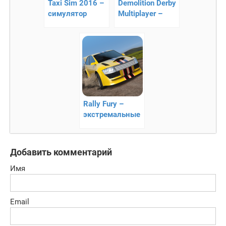
Taxi Sim 2016 –
Demolition Derby
симулятор
Multiplayer –
таксиста на
онлайн гонки на
Андроид
выживание!
Rally Fury –
экстремальные
гонки
Добавить комментарий
Имя
Email