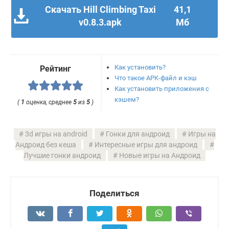
Скачать Hill Climbing Taxi
41,1
v0.8.3.apk
Мб
Как установить?
Рейтинг
Что такое APK-файл и кэш
Как установить приложения с
кэшем?
(
1
оценка, среднее
5
из
5
)
3d игры на android
Гонки для андроид
Игры на
Андроид без кеша
Интересные игры для андроид
Лучшие гонки андроид
Новые игры на Андроид
Поделиться