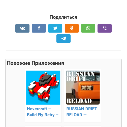
Поделиться
Похожие Приложения
Hovercraft —
RUSSIAN DRIFT
Build Fly Retry –
RELOAD —
пилотирование
поможет стать
пиксельных
королем дорог