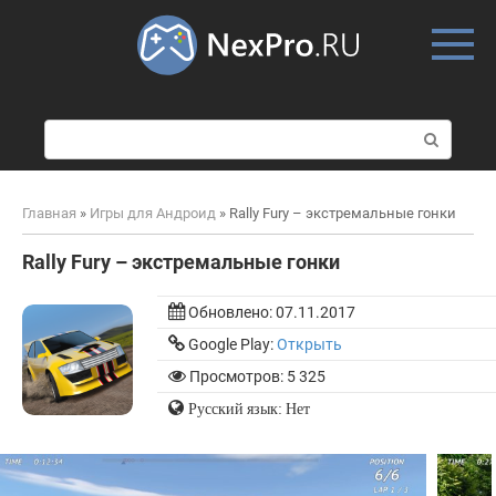
Skip
to
content
П
о
и
с
Главная
»
Игры для Андроид
»
Rally Fury – экстремальные гонки
к
:
Rally Fury – экстремальные гонки
Обновлено:
07.11.2017
Google Play:
Открыть
Просмотров: 5 325
Русский язык: Нет