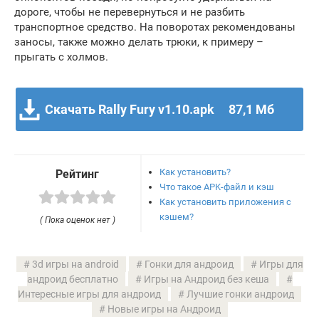
дороге, чтобы не перевернуться и не разбить
транспортное средство. На поворотах рекомендованы
заносы, также можно делать трюки, к примеру –
прыгать с холмов.
Скачать Rally Fury v1.10.apk
87,1 Мб
Как установить?
Рейтинг
Что такое APK-файл и кэш
Как установить приложения с
кэшем?
( Пока оценок нет )
3d игры на android
Гонки для андроид
Игры для
андроид бесплатно
Игры на Андроид без кеша
Интересные игры для андроид
Лучшие гонки андроид
Новые игры на Андроид