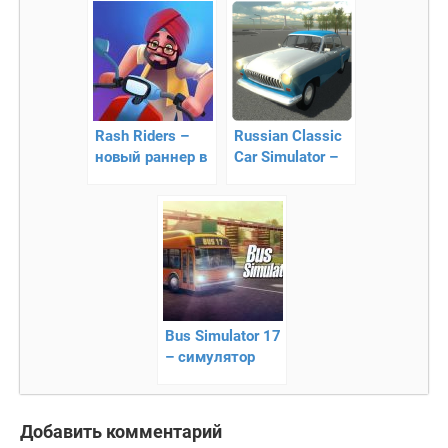
кораблей!
Rash Riders –
Russian Classic
новый раннер в
Car Simulator –
стиле Subway
симулятор
Surf
ретро-
автомобилей
Bus Simulator 17
– симулятор
автобуса
Добавить комментарий