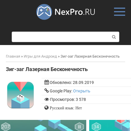
Skip
to
content
П
о
и
с
Главная
»
Игры для Андроид
»
Зиг-заг Лазерная Бесконечность
к
:
Зиг-заг Лазерная Бесконечность
Обновлено:
28.09.2019
Google Play:
Открыть
Просмотров: 3 578
Русский язык: Нет