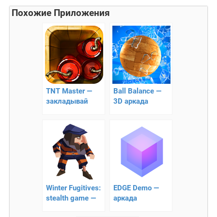
Похожие Приложения
TNT Master —
Ball Balance —
закладывай
3D аркада
взрывчатку!!
Winter Fugitives:
EDGE Demo —
stealth game —
аркада
побег из