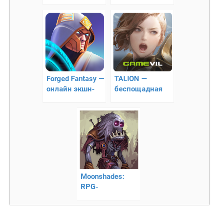
RPG – гонки
классическая
игра в стиле
RPG
Forged Fantasy —
TALION —
онлайн экшн-
беспощадная
RPG
война
Moonshades:
RPG-
Подземелье