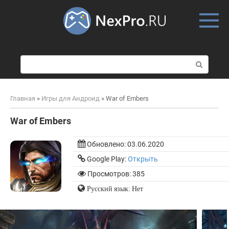
Skip
to
content
П
о
и
с
Главная
»
Игры для Андроид
»
War of Embers
к
:
War of Embers
Обновлено:
03.06.2020
Google Play:
Открыть
Просмотров: 385
Русский язык: Нет