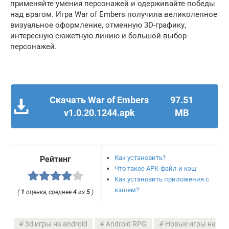
применяйте умения персонажей и одерживайте победы
над врагом. Игра War of Embers получила великолепное
визуальное оформление, отменную 3D-графику,
интересную сюжетную линию и большой выбор
персонажей.
Скачать War of Embers
97.51
v1.0.20.1244.apk
MB
Как установить?
Рейтинг
Что такое APK-файл и кэш
Как установить приложения с
кэшем?
(
1
оценка, среднее
4
из
5
)
3d игры на android
Android RPG
Новые игры на