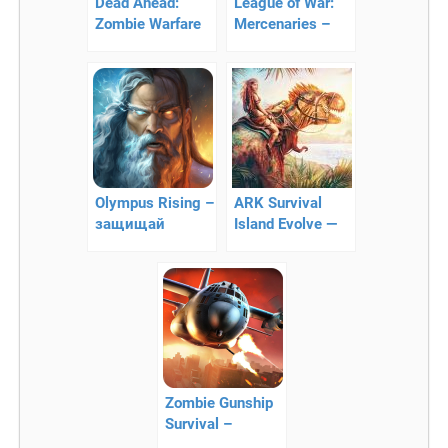
Dead Ahead:
League of War:
Zombie Warfare
Mercenaries –
— война против
военная
зомби!
стратегия
Olympus Rising –
ARK Survival
защищай
Island Evolve —
легендарный
выживание на
олимп!
острове: АРК
Zombie Gunship
Survival –
уничтожайте