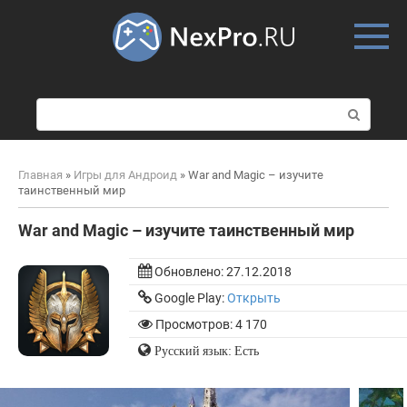
Skip
to
content
П
о
и
с
Главная
»
Игры для Андроид
»
War and Magic – изучите
к
таинственный мир
:
War and Magic – изучите таинственный мир
Обновлено:
27.12.2018
Google Play:
Открыть
Просмотров: 4 170
Русский язык: Есть