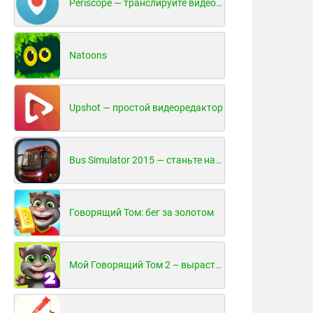
Periscope — транслируйте видео в реальном времени!
Natoons
Upshot — простой видеоредактор
Bus Simulator 2015 — станьте настоящим водителем автобуса!
Говорящий Том: бег за золотом
Мой Говорящий Том 2 – вырасти и воспитай своего котенка