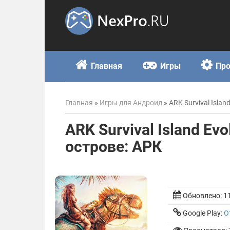
Skip
to
content
Главная
Игры
Пр
Главная
»
Игры для Андроид
»
ARK Survival Isla
ARK Survival Island E
острове: АРК
Обновлено:
1
Google Play:
О