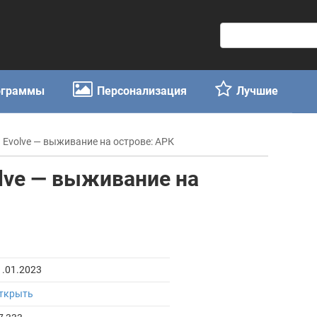
П
о
и
с
ограммы
Персонализация
Лучшие
к
:
nd Evolve — выживание на острове: АРК
volve — выживание на
1.01.2023
ткрыть