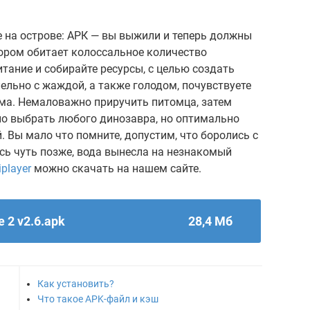
ие на острове: АРК — вы выжили и теперь должны
ором обитает колоссальное количество
тание и собирайте ресурсы, с целью создать
ельно с жаждой, а также голодом, почувствуете
 ума. Немаловажно приручить питомца, затем
пно выбрать любого динозавра, но оптимально
. Вы мало что помните, допустим, что боролись с
сь чуть позже, вода вынесла на незнакомый
iplayer
можно скачать на нашем сайте.
e 2 v2.6.apk
28,4 Мб
Как установить?
Что такое APK-файл и кэш