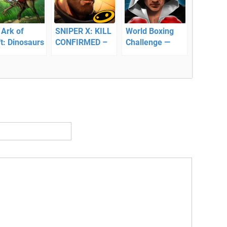
 Ark of
SNIPER X: KILL
World Boxing
t: Dinosaurs
CONFIRMED –
Challenge —
ыживание
непростые
симулятор
острове
задачи,
бокса
стоящие перед
снайпером