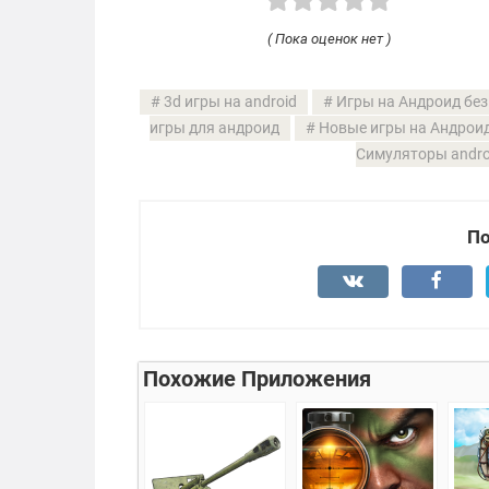
( Пока оценок нет )
3d игры на android
Игры на Андроид без
игры для андроид
Новые игры на Андрои
Симуляторы andro
По
Похожие Приложения