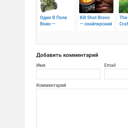
Один В Поле
Kill Shot Bravo
The
Воин —
— снайперский
Craf
симулятор
тир с хорошей
– в
пушки
3D графикой!
на 
Добавить комментарий
Имя
Email
Комментарий