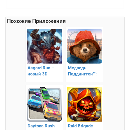
Похожие Приложения
Asgard Run –
Медведь
новый 3D
Паддингтон™:
раннер на 360
Бесконечное
градусов!!
приключение
Daytona Rush —
Raid Brigade –