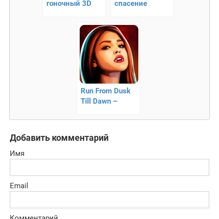
гоночный 3D
спасение
раннер
королевства
Run From Dusk
Till Dawn –
бегите вопреки
всему
Добавить комментарий
Имя
Email
Комментарий