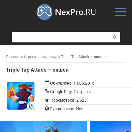
Skip
to
content
П
о
и
с
Главная
»
Игры для Андроид
»
Triple Tap Attack — экшен
к
:
Triple Tap Attack — экшен
Обновлено:
14.05.2016
Google Play:
Открыть
Просмотров: 2 625
Русский язык: Нет