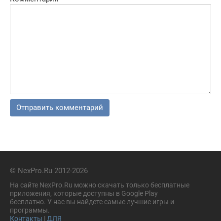
© NexPro.Ru 2012-2026
На сайте NexPro.Ru можно скачать только бесплатные
приложения, которые доступны в Google Play
бесплатно. У нас вы найдете самые лучшие игры и
программы.
Контакты
|
ДЛЯ