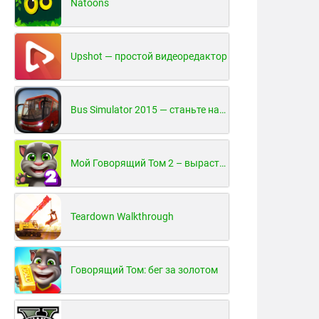
Natoons
Upshot — простой видеоредактор
Bus Simulator 2015 — станьте настоящим водителем автобуса!
Мой Говорящий Том 2 – вырасти и воспитай своего котенка
Teardown Walkthrough
Говорящий Том: бег за золотом