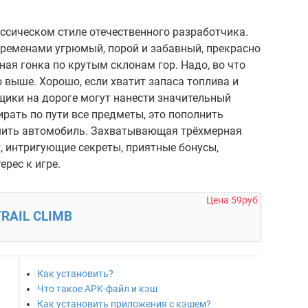
ассическом стиле отечественного разработчика.
Временами угрюмый, порой и забавный, прекрасно
ная гонка по крутым склонам гор. Надо, во что
о выше. Хорошо, если хватит запаса топлива и
ящики на дороге могут нанести значительный
ирать по пути все предметы, это пополнить
чшить автомобиль. Захватывающая трёхмерная
, интригующие секреты, приятные бонусы,
рес к игре.
Цена 59руб
RAIL CLIMB
Как установить?
Что такое APK-файл и кэш
Как установить приложения с кэшем?