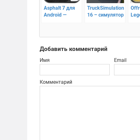
Asphalt 7 для
TruckSimulation
Off
Android —
16 – симулятор
Leg
Лучшие гонки
дальнобойщика
And
на андроид
гон
пла
Добавить комментарий
Имя
Email
Комментарий