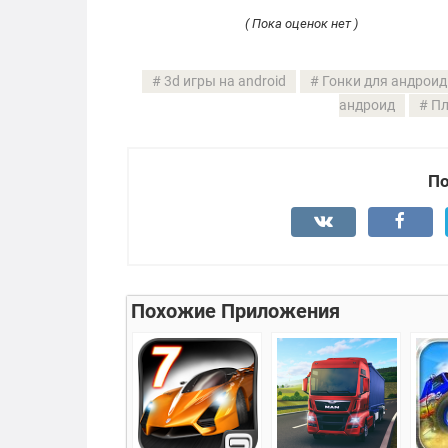
( Пока оценок нет )
3d игры на android
Гонки для андроид
андроид
Пл
По
Похожие Приложения