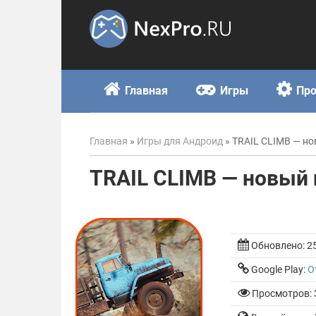
Skip
to
content
Главная
Игры
Пр
Главная
»
Игры для Андроид
»
TRAIL CLIMB — н
TRAIL CLIMB — новый
Обновлено:
2
Google Play:
О
Просмотров: 