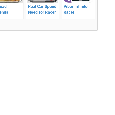
road
Real Car Speed:
Viber Infinite
ends
Need for Racer
Racer –
roid —
— новые 3D
безумные
очный 3D
гонки для
гонки
тформе
Андроид