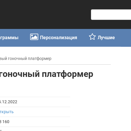
П
о
и
с
ограммы
Персонализация
Лучшие
к
:
овый гоночный платформер
 гоночный платформер
5.12.2022
ткрыть
3 160