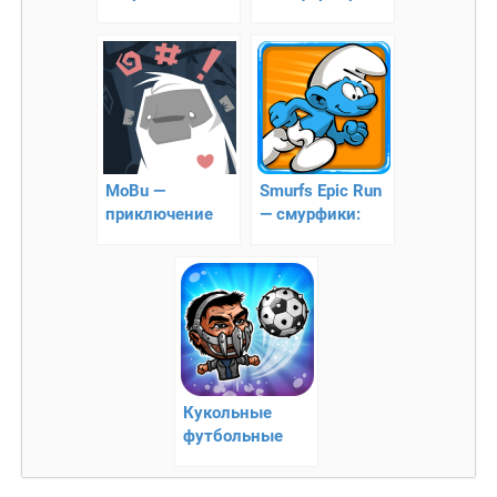
платформер, в
котором нужно
побороть
проклятие
MoBu —
Smurfs Epic Run
приключение
— cмурфики:
начинается
легендарный
забег
Кукольные
футбольные
бойцы —
Steampunk Socce