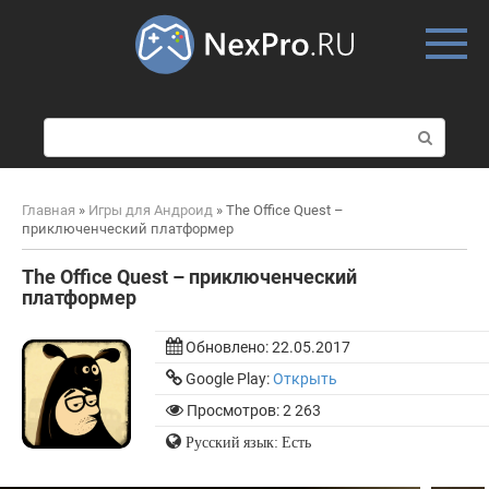
Skip
to
content
П
о
и
с
Главная
»
Игры для Андроид
»
The Office Quest –
к
приключенческий платформер
:
The Office Quest – приключенческий
платформер
Обновлено:
22.05.2017
Google Play:
Открыть
Просмотров: 2 263
Русский язык: Есть