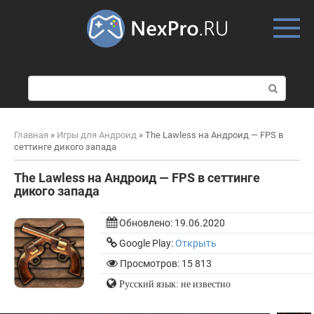
Skip
to
content
П
о
и
с
Главная
»
Игры для Андроид
»
The Lawless на Андроид — FPS в
к
сеттинге дикого запада
:
The Lawless на Андроид — FPS в сеттинге
дикого запада
Обновлено:
19.06.2020
Google Play:
Открыть
Просмотров: 15 813
Русский язык: не известно