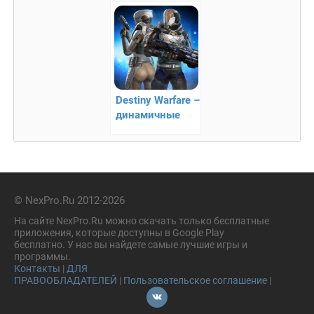
андроид!
мультиплееролм)
Destiny Warfare –
динамичные
онлайн
сражения
© NexPro.Ru 2012-2026
На сайте NexPro.Ru можно скачать только бесплатные
приложения, которые доступны в Google Play
бесплатно. У нас вы найдете самые лучшие игры и
программы.
Контакты
|
ДЛЯ
ПРАВООБЛАДАТЕЛЕЙ
|
Пользовательское соглашение
|