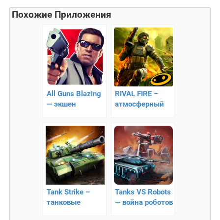
Похожие Приложения
All Guns Blazing
RIVAL FIRE –
— экшен
атмосферный
шутер
Tank Strike –
Tanks VS Robots
танковые
— война роботов
сражения на
(с