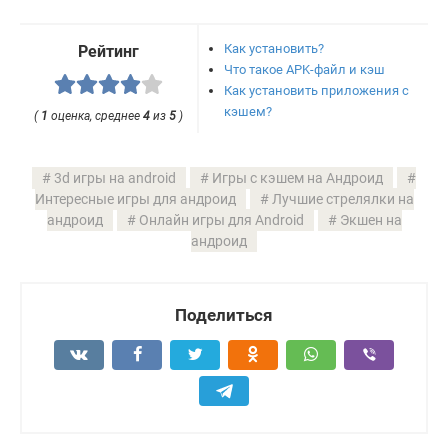
Как установить?
Рейтинг
Что такое APK-файл и кэш
Как установить приложения с
кэшем?
(
1
оценка, среднее
4
из
5
)
3d игры на android
Игры с кэшем на Андроид
Интересные игры для андроид
Лучшие стрелялки на
андроид
Онлайн игры для Android
Экшен на
андроид
Поделиться