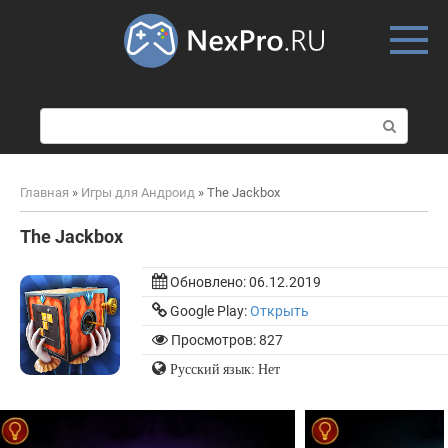
Skip
to
content
П
о
и
с
Главная
»
Игры для Андроид
»
The Jackbox
к
:
The Jackbox
Обновлено:
06.12.2019
Google Play:
Открыть
Просмотров: 827
Русский язык: Нет