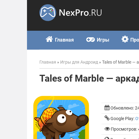
Skip
to
content
Главная
Игры
Пр
Главная
»
Игры для Андроид
»
Tales of Marble —
Tales of Marble — арк
Обновлено:
2
Google Play:
О
Просмотров: 