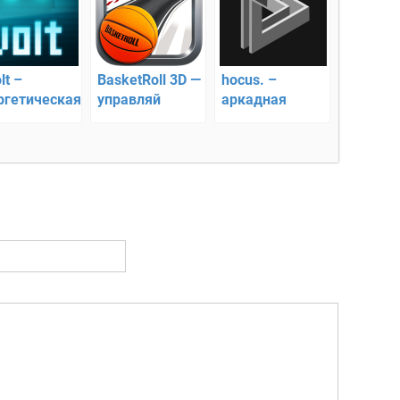
lt –
BasketRoll 3D —
hocus. –
ргетическая
управляй
аркадная
ада
мячом по
головоломка
крутым
дорогам!