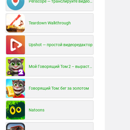
Periscope — транслируйте видео в реальном времени!
Teardown Walkthrough
Upshot — простой видеоредактор
Мой Говорящий Том 2 – вырасти и воспитай своего котенка
Говорящий Том: бег за золотом
Natoons