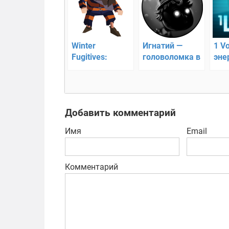
Winter
Игнатий —
1 Vo
Fugitives:
головоломка в
эне
stealth game —
стиле
арк
побег из
платформера
тюрьмы
Добавить комментарий
Имя
Email
Комментарий