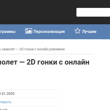
П
о
и
с
ограммы
Персонализация
Лучшие
к
:
 самолет — 2D гонки с онлайн режимом
олет — 2D гонки с онлайн
9.01.2020
ткрыть