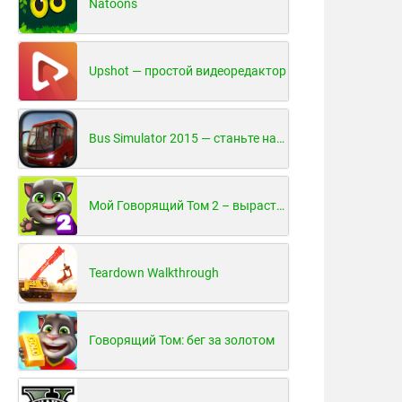
Natoons
Upshot — простой видеоредактор
Bus Simulator 2015 — станьте настоящим водителем автобуса!
Мой Говорящий Том 2 – вырасти и воспитай своего котенка
Teardown Walkthrough
Говорящий Том: бег за золотом