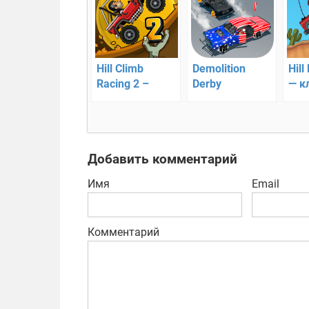
Hill Climb
Demolition
Hill
Racing 2 –
Derby
— кл
онлайн гонки
Multiplayer –
Cli
по холмам
онлайн гонки
на выживание!
Добавить комментарий
Имя
Email
Комментарий