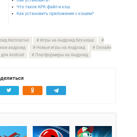
Как установить?
Что такое APK-файл и кэш
Как установить приложения с кэшем?
оид бесплатно
Игры на Андроид без кеша
нки андроид
Новые игры на Андроид
Онлайн
для Android
Платформеры на Андроид
делиться