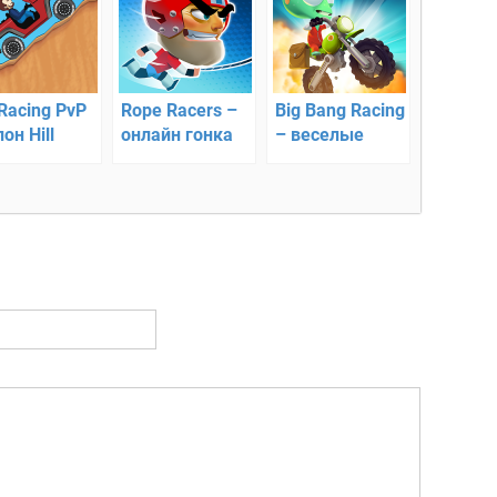
 Racing PvP
Rope Racers –
Big Bang Racing
он Hill
онлайн гонка
– веселые
mb Racing
на выживание
гонки