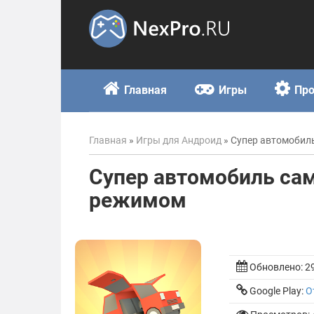
Skip
to
content
Главная
Игры
Пр
Главная
»
Игры для Андроид
»
Супер автомобиль
Супер автомобиль сам
режимом
Обновлено:
2
Google Play:
О