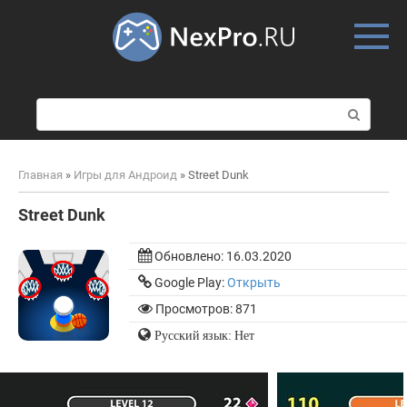
Skip
to
content
П
о
и
с
Главная
»
Игры для Андроид
»
Street Dunk
к
:
Street Dunk
Обновлено:
16.03.2020
Google Play:
Открыть
Просмотров: 871
Русский язык: Нет