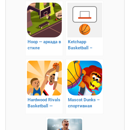
Hoop — аркада в
Ketchapp
стиле
Basketball –
баскетбола!
симулятор
баскетбола
Hardwood Rivals
Mascot Dunks –
Basketball —
спортивная
баскетбол с
аркада
одиночными
бросками!!