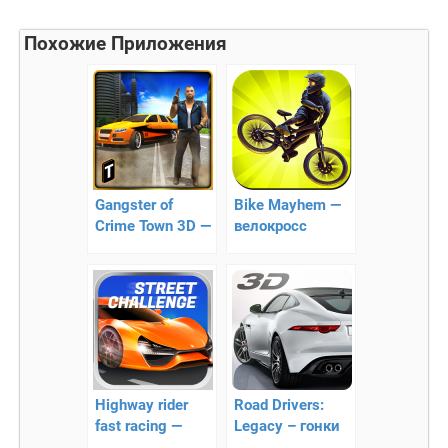
Похожие Приложения
Gangster of
Bike Mayhem —
Crime Town 3D —
велокросс
работа
безумного
гангстера
Highway rider
Road Drivers:
fast racing —
Legacy – гонки
гонки на
на спорткарах