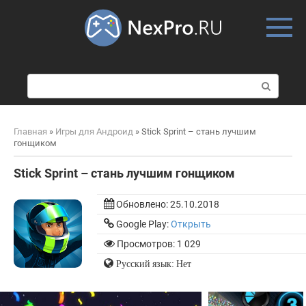
Skip
to
content
П
о
и
с
Главная
»
Игры для Андроид
»
Stick Sprint – стань лучшим
к
гонщиком
:
Stick Sprint – стань лучшим гонщиком
Обновлено:
25.10.2018
Google Play:
Открыть
Просмотров: 1 029
Русский язык: Нет