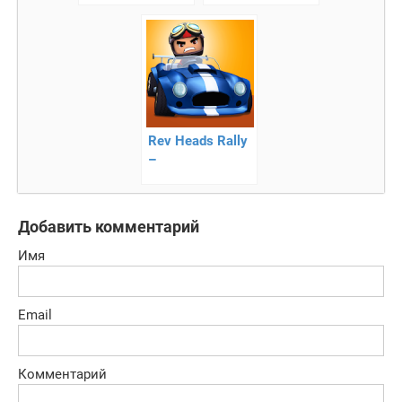
выживание
Rev Heads Rally
–
захватывающие
мультяшные
гонки
Добавить комментарий
Имя
Email
Комментарий