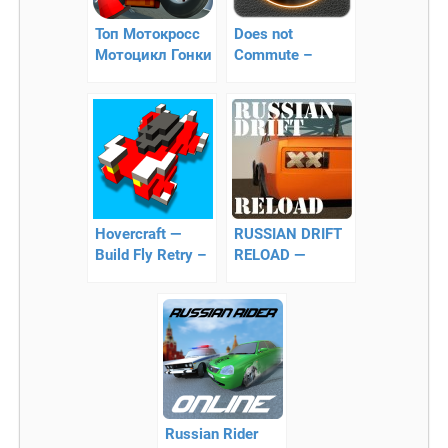
Топ Мотокросс
Does not
Мотоцикл Гонки
Commute –
современные
гонки
Hovercraft —
RUSSIAN DRIFT
Build Fly Retry –
RELOAD —
пилотирование
поможет стать
пиксельных
королем дорог
кораблей!
Russian Rider