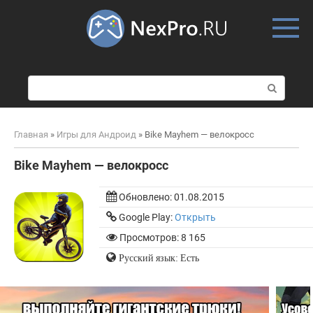
Skip
to
content
П
о
и
с
Главная
»
Игры для Андроид
»
Bike Mayhem — велокросс
к
:
Bike Mayhem — велокросс
Обновлено:
01.08.2015
Google Play:
Открыть
Просмотров: 8 165
Русский язык: Есть