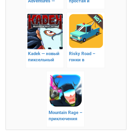
Adventures —
простая и
платформер с
доступная
милым
аркада
динозавром
Kadek — новый
Risky Road –
пиксельный
гонки в
раннер
пределах
кольца
Mountain Rage –
приключения
оленя