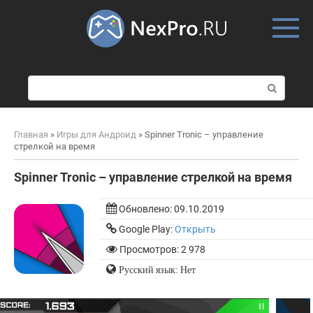
Skip
to
content
П
о
и
с
Главная
»
Игры для Андроид
»
Spinner Tronic – управление
к
стрелкой на время
:
Spinner Tronic – управление стрелкой на время
Обновлено:
09.10.2019
Google Play:
Открыть
Просмотров: 2 978
Русский язык: Нет