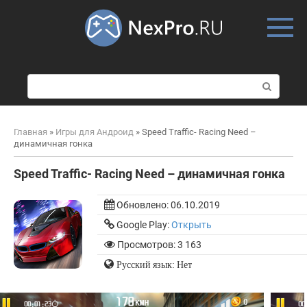
Skip
to
content
П
о
и
с
Главная
»
Игры для Андроид
»
Speed Traffic- Racing Need –
к
динамичная гонка
:
Speed Traffic- Racing Need – динамичная гонка
Обновлено:
06.10.2019
Google Play:
Открыть
Просмотров: 3 163
Русский язык: Нет