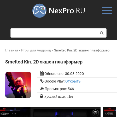
Skip
to
content
П
о
и
с
Главная
»
Игры для Андроид
»
Smelted Kin. 2D экшен платформер
к
:
Smelted Kin. 2D экшен платформер
Обновлено:
30.08.2020
Google Play:
Открыть
Просмотров: 546
Русский язык: Нет