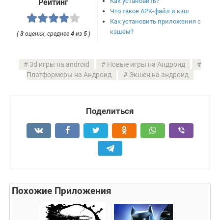
Как установить?
Рейтинг
Что такое APK-файл и кэш
Как установить приложения с
кэшем?
(
3
оценки, среднее
4
из
5
)
3d игры на android
Новые игры на Андроид
Платформеры на Андроид
Экшен на андроид
Поделиться
Похожие Приложения