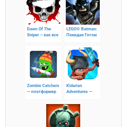
Dawn Of The
LEGO® Batman:
Sniper – как все
Покидая Готэм
происходит во
время
апокалипсиса
Zombie Catchers
Kidarian
— платформер
Adventures —
экшен
платформер