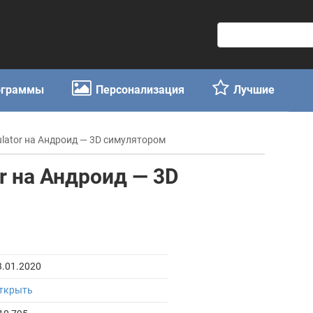
П
о
и
с
ограммы
Персонализация
Лучшие
к
:
ulator на Андроид — 3D симулятором
or на Андроид — 3D
3.01.2020
ткрыть