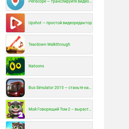
Periscope — транслируйте видео в реальном времени!
Upshot — простой видеоредактор
Teardown Walkthrough
Natoons
Bus Simulator 2015 — станьте настоящим водителем автобуса!
Мой Говорящий Том 2 – вырасти и воспитай своего котенка