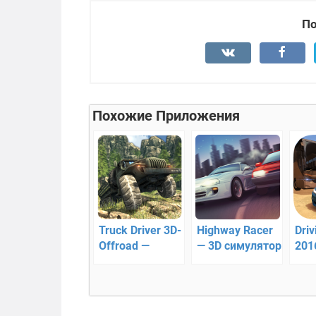
По
Похожие Приложения
Truck Driver 3D-
Highway Racer
Driv
Offroad —
— 3D симулятор
201
симулятор
вождения
отл
внедорожного
сим
вождения
вож