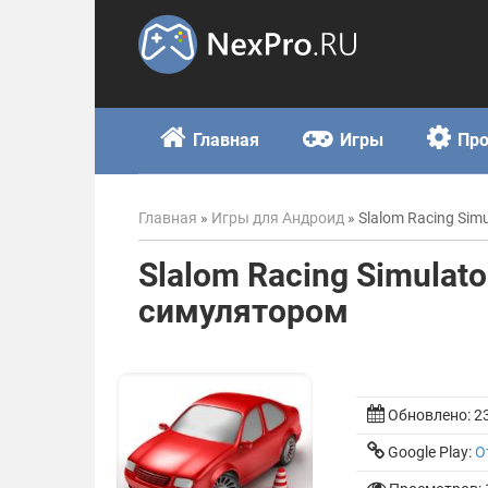
Skip
to
content
Главная
Игры
Пр
Главная
»
Игры для Андроид
»
Slalom Racing Sim
Slalom Racing Simulat
симулятором
Обновлено:
2
Google Play:
О