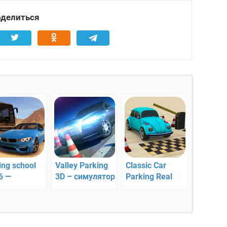
делиться
ing school
Valley Parking
Classic Car
6 —
3D – симулятор
Parking Real
ичный
парковки!
Driving Test –
улятор
симулятор
дения
парковки!