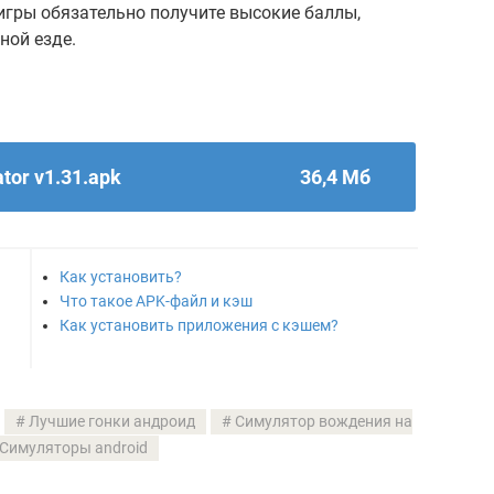
 игры обязательно получите высокие баллы,
ной езде.
tor v1.31.apk
36,4 Мб
Как установить?
Что такое APK-файл и кэш
Как установить приложения с кэшем?
Лучшие гонки андроид
Симулятор вождения на
Симуляторы android