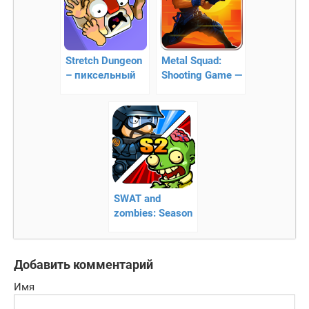
Stretch Dungeon
Metal Squad:
– пиксельный
Shooting Game —
экшен
захватывающий
экшен
платформер
SWAT and
zombies: Season
2 – командная
борьба с зомби
Добавить комментарий
Имя