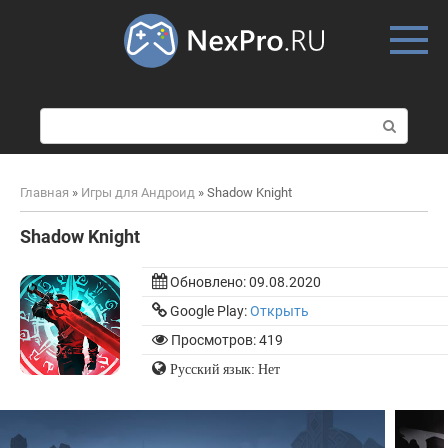
Skip
to
content
П
о
и
с
Главная
»
Игры для Андроид
»
Shadow Knight
к
:
Shadow Knight
Обновлено:
09.08.2020
Google Play:
Открыть
Просмотров: 419
Русский язык: Нет