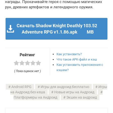
награды. Прокачивайте героя с помощью магических
рун, древних артефактов и легендарного оружия.
Скачать Shadow Knight Deathly
103.52
Adventure RPG v1.1.86.apk
MB
Как установить?
Рейтинг
Что такое APK-файл и кэш
Как установить приложения с
кэшем?
( Пока оценок нет )
Android RPG
Игры для андроид бесплатно
Игры
на Андроид без кеша
Новые игры на Андроид
Платформеры на Андроид
Экшен на андроид