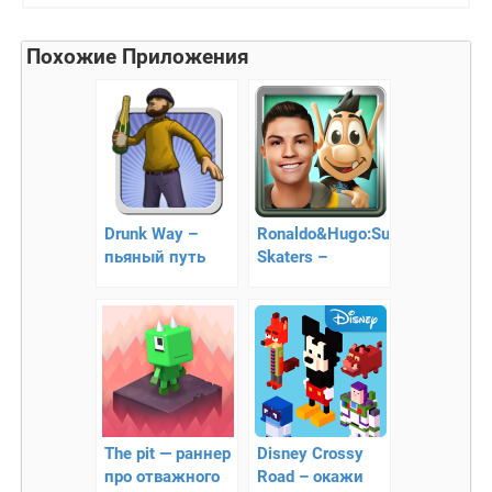
Похожие Приложения
Drunk Way –
Ronaldo&Hugo:Superstar
пьяный путь
Skaters –
взаимодействие
Роналду и
Хьюго
The pit — раннер
Disney Crossy
про отважного
Road – окажи