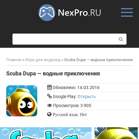
Skip
to
content
П
о
и
с
Главная
»
Игры для Андроид
»
Scuba Dupa — водные приключения
к
:
Scuba Dupa — водные приключения
Обновлено:
14.03.2016
Google Play:
Открыть
Просмотров: 3 905
Русский язык: Нет