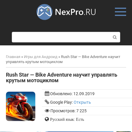
Skip
to
content
П
о
и
с
Главная
»
Игры для Андроид
»
Rush Star — Bike Adventure научит
к
управлять крутым мотоциклом
:
Rush Star — Bike Adventure научит управлять
крутым мотоциклом
Обновлено:
12.09.2019
Google Play:
Открыть
Просмотров: 7 225
Русский язык: Есть