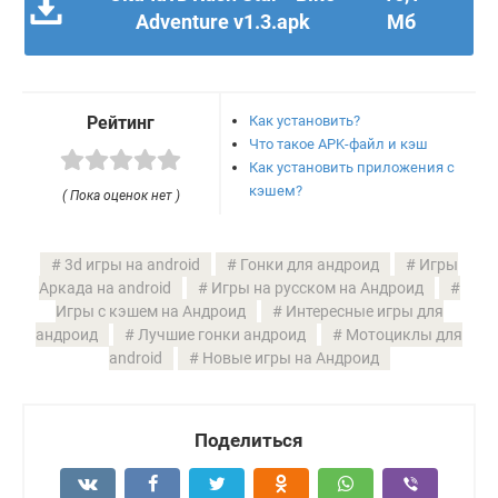
Adventure v1.3.apk
Мб
Как установить?
Рейтинг
Что такое APK-файл и кэш
Как установить приложения с
кэшем?
( Пока оценок нет )
3d игры на android
Гонки для андроид
Игры
Аркада на android
Игры на русском на Андроид
Игры с кэшем на Андроид
Интересные игры для
андроид
Лучшие гонки андроид
Мотоциклы для
android
Новые игры на Андроид
Поделиться