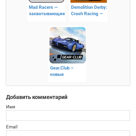
Mad Racers —
Demolition Derby:
захватывающие
Crash Racing —
онлайн гонка
смертельные
гонки
Gear.Club –
новые
захватывающие
гонки!
Добавить комментарий
Имя
Email