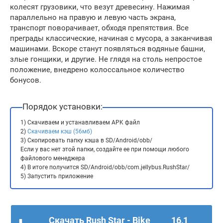
колесят грузовики, что везут древесину. Нажимая
параллельно на правую и левую часть экрана,
транспорт поворачивает, обходя препятствия. Все
преграды классические, начиная с мусора, а заканчивая
машинами. Вскоре станут появляться водяные башни,
злые гонщики, и другие. Не глядя на столь непростое
положение, внедрено колоссальное количество
бонусов.
Порядок установки:
1) Скачиваем и устанавливаем APK файл
2)
Скачиваем кэш (56мб)
3) Скопировать папку кэша в SD/Android/obb/
Если у вас нет этой папки, создайте ее при помощи любого
файлового менеджера
4) В итоге получится SD/Android/obb/com.jellybus.RushStar/
5) Запустить приложение
Скачать Rush Star - Bike
16,1