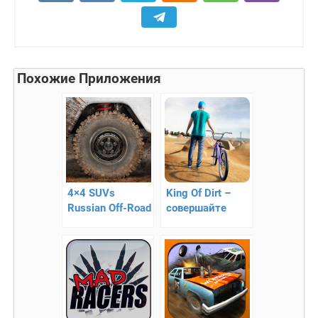
Похожие Приложения
4×4 SUVs
King Of Dirt –
Russian Off-Road
совершайте
2 – интересный
трюки на
симулятор
велосипеде!