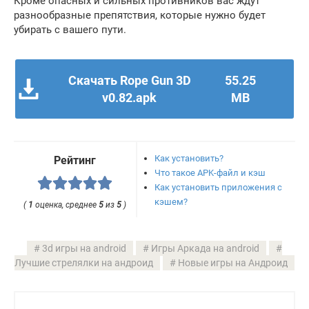
Кроме опасных и сильных противников вас ждут
разнообразные препятствия, которые нужно будет
убирать с вашего пути.
Скачать Rope Gun 3D
55.25
v0.82.apk
MB
Как установить?
Рейтинг
Что такое APK-файл и кэш
Как установить приложения с
кэшем?
(
1
оценка, среднее
5
из
5
)
3d игры на android
Игры Аркада на android
Лучшие стрелялки на андроид
Новые игры на Андроид