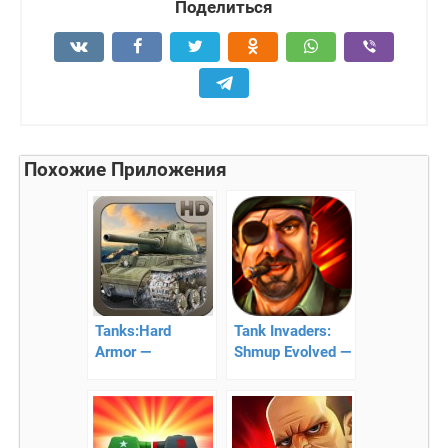
Поделиться
Похожие Приложения
Tanks:Hard
Tank Invaders:
Armor —
Shmup Evolved —
уничтожаем
танковая аркада
вражеские
танки!