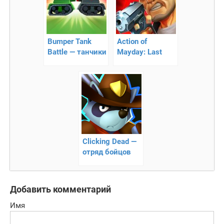
Bumper Tank
Action of
Battle — танчики
Mayday: Last
Stand – зомби-
тир!
Clicking Dead —
отряд бойцов
против зомби!
Добавить комментарий
Имя