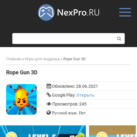
Skip
to
content
П
о
и
с
Главная
»
Игры для Андроид
»
Rope Gun 3D
к
:
Rope Gun 3D
Обновлено:
28.06.2021
Google Play:
Открыть
Просмотров: 245
Русский язык: Нет