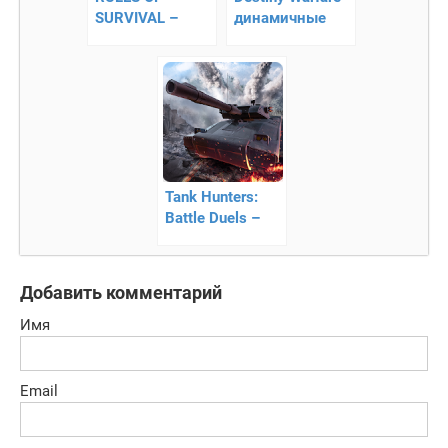
SURVIVAL –
динамичные
борьба за
онлайн
выживание
сражения
Tank Hunters:
Battle Duels –
победи
соперника
Добавить комментарий
Имя
Email