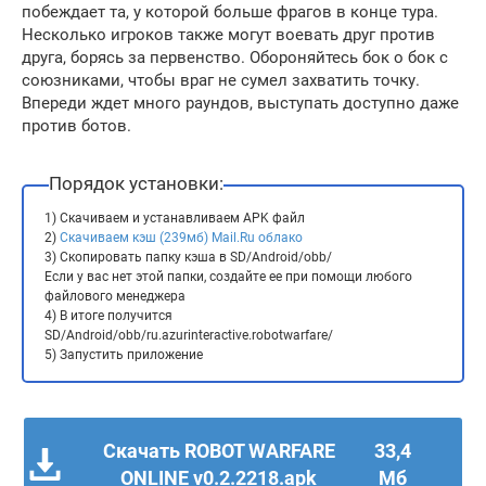
побеждает та, у которой больше фрагов в конце тура.
Несколько игроков также могут воевать друг против
друга, борясь за первенство. Обороняйтесь бок о бок с
союзниками, чтобы враг не сумел захватить точку.
Впереди ждет много раундов, выступать доступно даже
против ботов.
Порядок установки:
1) Скачиваем и устанавливаем APK файл
2)
Скачиваем кэш (239мб) Mail.Ru облако
3) Скопировать папку кэша в SD/Android/obb/
Если у вас нет этой папки, создайте ее при помощи любого
файлового менеджера
4) В итоге получится
SD/Android/obb/ru.azurinteractive.robotwarfare/
5) Запустить приложение
Скачать ROBOT WARFARE
33,4
ONLINE v0.2.2218.apk
Мб