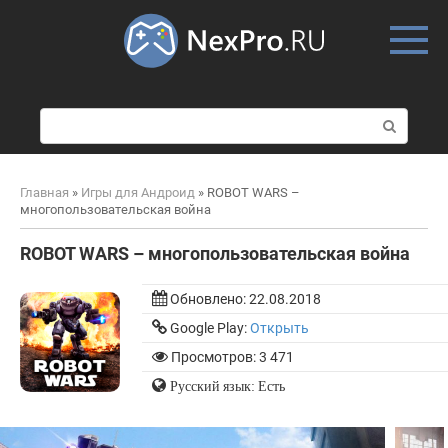
Skip
to
content
П
о
и
с
Главная
»
Игры для Андроид
»
ROBOT WARS –
к
многопользовательская война
:
ROBOT WARS – многопользовательская война
Обновлено:
22.08.2018
Google Play:
Открыть
Просмотров: 3 471
Русский язык: Есть