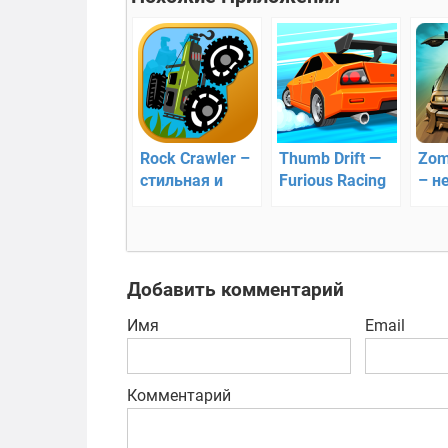
Rock Crawler –
Thumb Drift —
Zom
стильная и
Furious Racing
– н
современная
– аркадный
гон
аркада
симулятор
дрифта
Добавить комментарий
Имя
Email
Комментарий