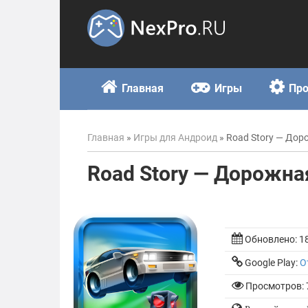
Skip
to
content
Главная
Игры
Пр
Главная
»
Игры для Андроид
»
Road Story — Дор
Road Story — Дорожна
Обновлено:
1
Google Play:
О
Просмотров: 