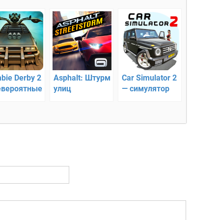
bie Derby 2
Asphalt: Штурм
Car Simulator 2
евероятные
улиц
— симулятор
ки
автомобиля 2