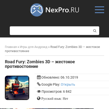
Skip
to
content
П
о
и
с
Главная
»
Игры для Андроид
»
Road Fury: Zombies 3D – жестокое
к
противостояние
:
Road Fury: Zombies 3D – жестокое
противостояние
Обновлено:
06.10.2019
Google Play:
Открыть
Просмотров: 6 842
Русский язык: Нет