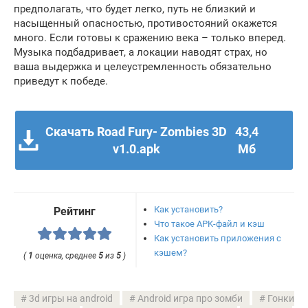
предполагать, что будет легко, путь не близкий и
насыщенный опасностью, противостояний окажется
много. Если готовы к сражению века – только вперед.
Музыка подбадривает, а локации наводят страх, но
ваша выдержка и целеустремленность обязательно
приведут к победе.
Скачать Road Fury- Zombies 3D
43,4
v1.0.apk
Мб
Как установить?
Рейтинг
Что такое APK-файл и кэш
Как установить приложения с
кэшем?
(
1
оценка, среднее
5
из
5
)
3d игры на android
Android игра про зомби
Гонки