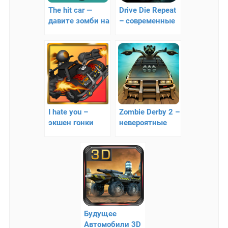
The hit car —
Drive Die Repeat
давите зомби на
– современные
машине без
зомби гонки
тормозов!
I hate you –
Zombie Derby 2 –
экшен гонки
невероятные
гонки
Будущее
Автомобили 3D