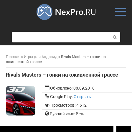
Skip
to
content
П
о
и
с
Главная
»
Игры для Андроид
»
Rivals Masters – гонки на
к
оживленной трассе
:
Rivals Masters – гонки на оживленной трассе
Обновлено:
08.09.2018
Google Play:
Открыть
Просмотров: 4 612
Русский язык: Есть