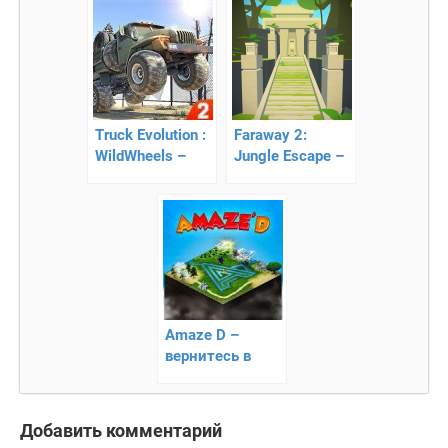
Truck Evolution :
Faraway 2:
WildWheels –
Jungle Escape –
невероятные
найдите
гонки
правильный
выход
Amaze D –
вернитесь в
реальность
Добавить комментарий