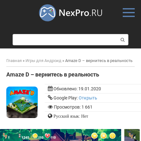
Skip
to
content
П
о
и
с
Главная
»
Игры для Андроид
»
Amaze D – вернитесь в реальность
к
:
Amaze D – вернитесь в реальность
Обновлено:
19.01.2020
Google Play:
Открыть
Просмотров: 1 661
Русский язык: Нет