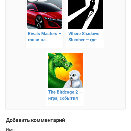
Rivals Masters –
Where Shadows
гонки на
Slumber — где
оживленной
дремлют тени
трассе
The Birdcage 2 –
игра, события
которой
разворачиваются
в мире магии!
Добавить комментарий
Имя