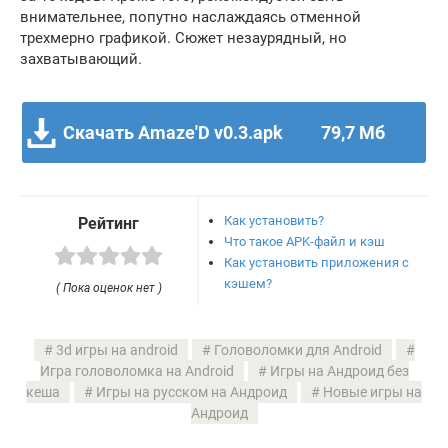
внимательнее, попутно наслаждаясь отменной
трехмерно графикой. Сюжет незаурядный, но
захватывающий.
Скачать Amaze'D v0.3.apk
79,7 Мб
Как установить?
Рейтинг
Что такое APK-файл и кэш
Как установить приложения с
кэшем?
( Пока оценок нет )
3d игры на android
Головоломки для Android
Игра головоломка на Android
Игры на Андроид без
кеша
Игры на русском на Андроид
Новые игры на
Андроид