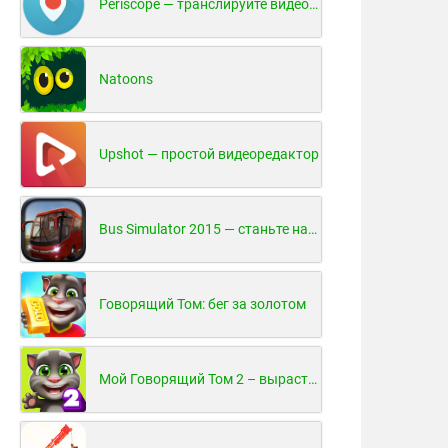
Periscope — транслируйте видео в реальном времени!
Natoons
Upshot — простой видеоредактор
Bus Simulator 2015 — станьте настоящим водителем автобуса!
Говорящий Том: бег за золотом
Мой Говорящий Том 2 – вырасти и воспитай своего котенка