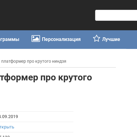
П
о
и
с
ограммы
Персонализация
Лучшие
к
:
 — платформер про крутого ниндзя
латформер про крутого
4.09.2019
ткрыть