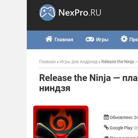
Skip
to
content
Главная
Игры
Пр
Главная
»
Игры для Андроид
»
Release the Ninja
Release the Ninja — п
ниндзя
Обновлено:
2
Google Play:
О