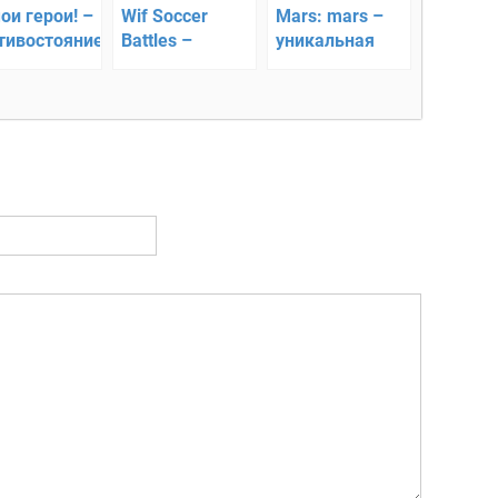
ои герои! –
Wif Soccer
Mars: mars –
тивостояние
Battles –
уникальная
танковые
марсианская
сражения
экспедиция