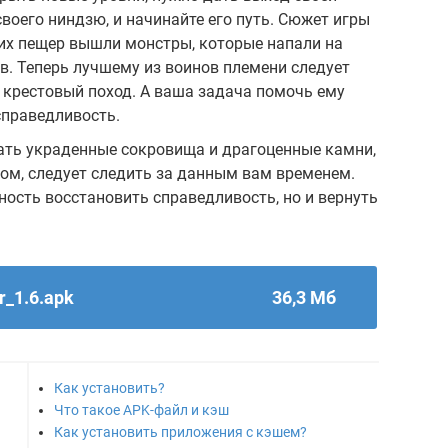
своего ниндзю, и начинайте его путь. Сюжет игры
них пещер вышли монстры, которые напали на
в. Теперь лучшему из воинов племени следует
 крестовый поход. А ваша задача помочь ему
справедливость.
рать украденные сокровища и драгоценные камни,
том, следует следить за данным вам временем.
ность восстановить справедливость, но и вернуть
r_1.6.apk
36,3 Мб
Как установить?
Что такое APK-файл и кэш
Как установить приложения с кэшем?