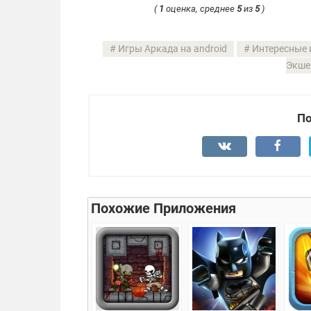
(
1
оценка, среднее
5
из
5
)
Игры Аркада на android
Интересные 
Экше
По
Похожие Приложения