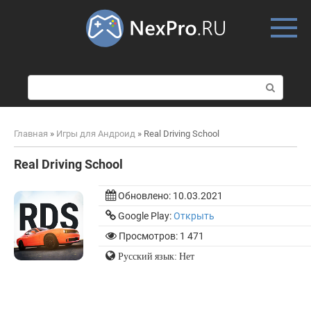
Skip
to
content
П
о
и
с
Главная
»
Игры для Андроид
»
Real Driving School
к
:
Real Driving School
Обновлено:
10.03.2021
Google Play:
Открыть
Просмотров: 1 471
Русский язык: Нет