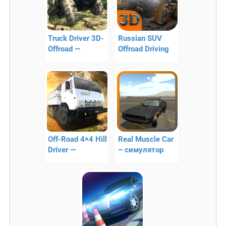
Truck Driver 3D-
Russian SUV
Offroad —
Offroad Driving
симулятор
3D — новый
внедорожного
симулятор
вождения
грузовика
Off-Road 4×4 Hill
Real Muscle Car
Driver —
– симулятор
симулятор
дрифта!
грузовиков