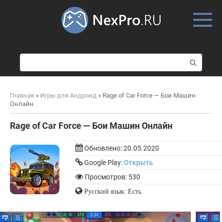
Skip
to
content
П
о
и
с
Главная
»
Игры для Андроид
»
Rage of Car Force — Бои Машин
к
Онлайн
:
Rage of Car Force — Бои Машин Онлайн
Обновлено:
20.05.2020
Google Play:
Открыть
Просмотров: 530
Русский язык: Есть