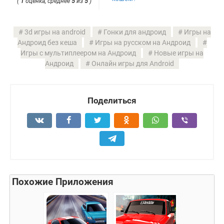
(
1
оценка, среднее
5
из
5
)
3d игры на android
Гонки для андроид
Игры на
Андроид без кеша
Игры на русском на Андроид
Игры с мультиплеером на Андроид
Новые игры на
Андроид
Онлайн игры для Android
Поделиться
Похожие Приложения