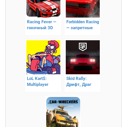
Racing Fever —
Forbidden Racing
гоночный 3D
— запретные
раннер!
гонки
LoL Kart$:
Skid Rally:
Multiplayer
Дрифт, Драг
Racing –
Гонки
сумасшедшие
гонка!