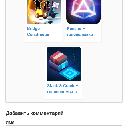
Bridge
Kenshō –
Constructor
головоломка
Portal –
лабораторные
исследования
Stack & Crack –
головоломка в
космическом
стиле
Добавить комментарий
Имя