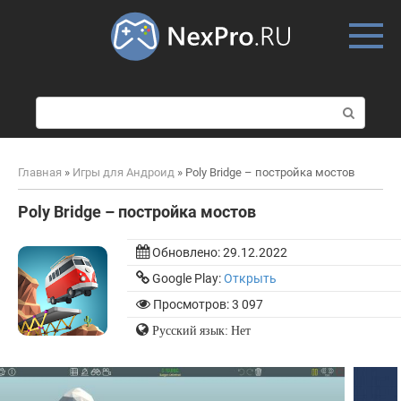
Skip
to
content
П
о
и
с
Главная
»
Игры для Андроид
»
Poly Bridge – постройка мостов
к
:
Poly Bridge – постройка мостов
Обновлено:
29.12.2022
Google Play:
Открыть
Просмотров: 3 097
Русский язык: Нет