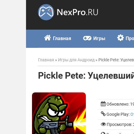
Skip
to
content
Главная
Игры
Пр
Главная
»
Игры для Андроид
»
Pickle Pete: Уцел
Pickle Pete: Уцелевши
Обновлено:
1
Google Play:
О
Просмотров: 