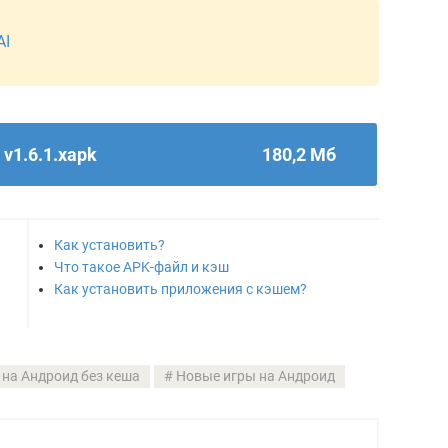
AI
 v1.6.1.xapk
180,2 Мб
Как установить?
Что такое APK-файл и кэш
Как установить приложения с кэшем?
 на Андроид без кеша
Новые игры на Андроид