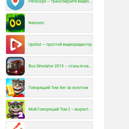
Periscope — транслируйте видео в реальном времени!
Natoons
Upshot — простой видеоредактор
Bus Simulator 2015 — станьте настоящим водителем автобуса!
Говорящий Том: бег за золотом
Мой Говорящий Том 2 – вырасти и воспитай своего котенка