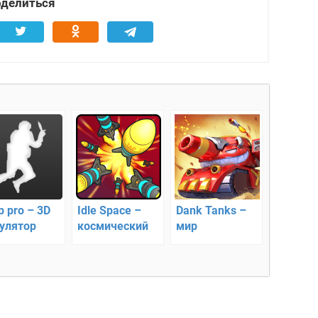
делиться
p pro – 3D
Idle Space –
Dank Tanks –
улятор
космический
мир
экшен
фантастических
танков