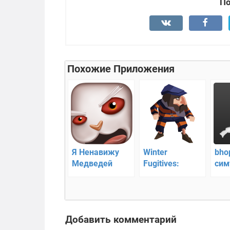
По
Похожие Приложения
Я Ненавижу
Winter
bho
Медведей
Fugitives:
сим
stealth game —
побег из
тюрьмы
Добавить комментарий