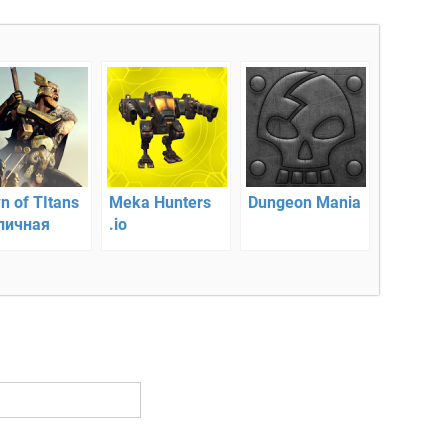
n of TItans
Meka Hunters
Dungeon Mania
пичная
.io
нная
атегия