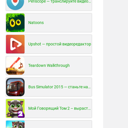
Periscope — транслируйте видео в реальном времени!
Natoons
Upshot — простой видеоредактор
Teardown Walkthrough
Bus Simulator 2015 — станьте настоящим водителем автобуса!
Мой Говорящий Том 2 – вырасти и воспитай своего котенка