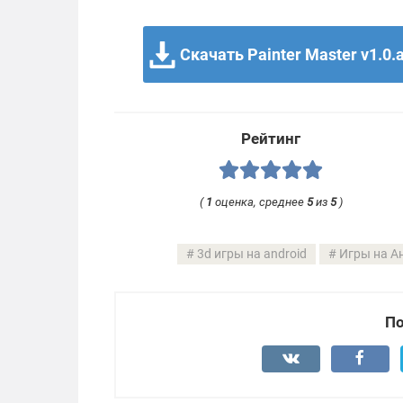
Скачать Painter Master v1.0.
Рейтинг
(
1
оценка, среднее
5
из
5
)
3d игры на android
Игры на А
По