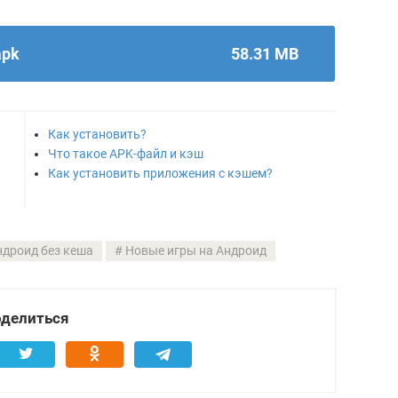
apk
58.31 MB
Как установить?
Что такое APK-файл и кэш
Как установить приложения с кэшем?
ндроид без кеша
Новые игры на Андроид
делиться