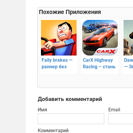
Похожие Приложения
Faily brakes —
CarX Highway
Daw
раннер без
Racing – стань
— Э
тормозов
лучшим в
вое
гонках без
стр
правил!
Добавить комментарий
Имя
Email
Комментарий