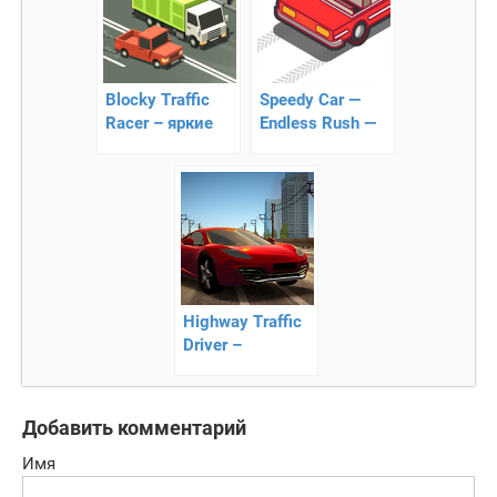
Blocky Traffic
Speedy Car —
Racer – яркие
Endless Rush —
незабываемые
гоночный
гоночный
раннер
раннер
Highway Traffic
Driver –
гоночный
раннер
Добавить комментарий
Имя