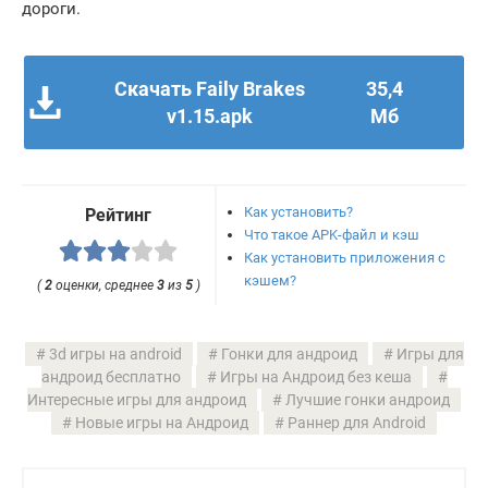
дороги.
Скачать Faily Brakes
35,4
v1.15.apk
Мб
Как установить?
Рейтинг
Что такое APK-файл и кэш
Как установить приложения с
кэшем?
(
2
оценки, среднее
3
из
5
)
3d игры на android
Гонки для андроид
Игры для
андроид бесплатно
Игры на Андроид без кеша
Интересные игры для андроид
Лучшие гонки андроид
Новые игры на Андроид
Раннер для Android