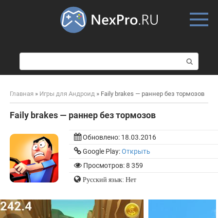
Skip
to
content
П
о
и
с
Главная
»
Игры для Андроид
»
Faily brakes — раннер без тормозов
к
:
Faily brakes — раннер без тормозов
Обновлено:
18.03.2016
Google Play:
Открыть
Просмотров: 8 359
Русский язык: Нет