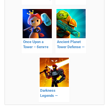
Стикмена —
Game RPG
Once Upon a
Ancient Planet
Tower – бегите
Tower Defense —
от дракона
стратегия
Darkness
Legends —
Stickman Arena
— экшен