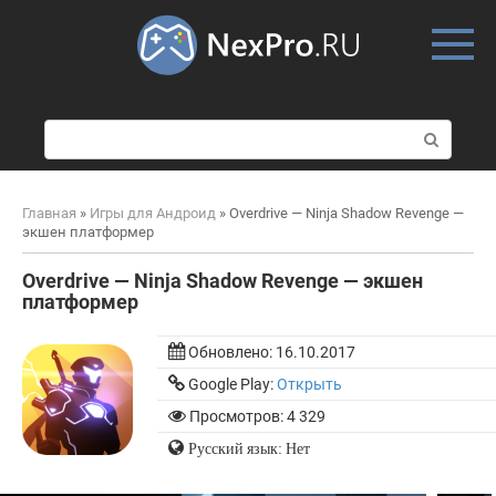
Skip
to
content
П
о
и
с
Главная
»
Игры для Андроид
»
Overdrive — Ninja Shadow Revenge —
к
экшен платформер
:
Overdrive — Ninja Shadow Revenge — экшен
платформер
Обновлено:
16.10.2017
Google Play:
Открыть
Просмотров: 4 329
Русский язык: Нет