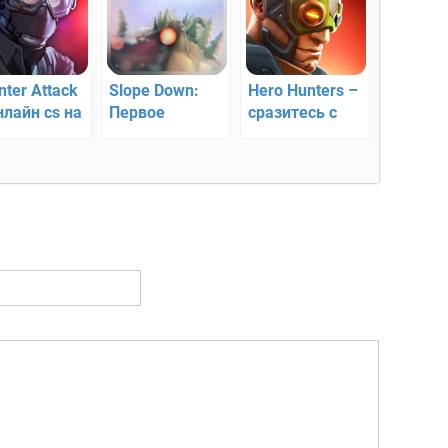
nter Attack
Slope Down:
Hero Hunters –
нлайн cs на
Первое
сразитесь с
роид
Путешествие
врагами