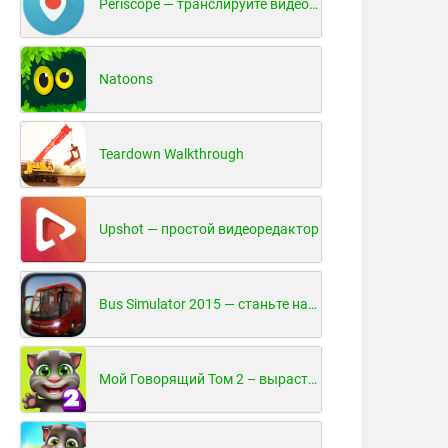
Periscope — транслируйте видео в реальном времени!
Natoons
Teardown Walkthrough
Upshot — простой видеоредактор
Bus Simulator 2015 — станьте настоящим водителем автобуса!
Мой Говорящий Том 2 – вырасти и воспитай своего котенка