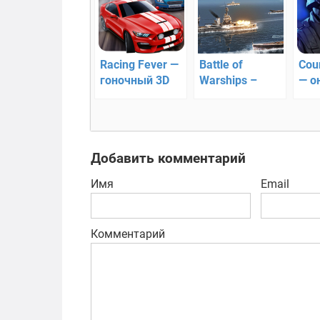
Racing Fever —
Battle of
Cou
гоночный 3D
Warships –
— о
раннер!
корабельный
Анд
экшен
Добавить комментарий
Имя
Email
Комментарий