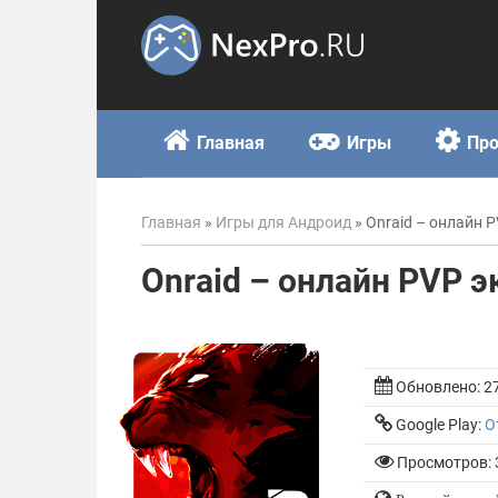
Skip
to
content
Главная
Игры
Пр
Главная
»
Игры для Андроид
»
Onraid – онлайн 
Onraid – онлайн PVP 
Обновлено:
2
Google Play:
О
Просмотров: 