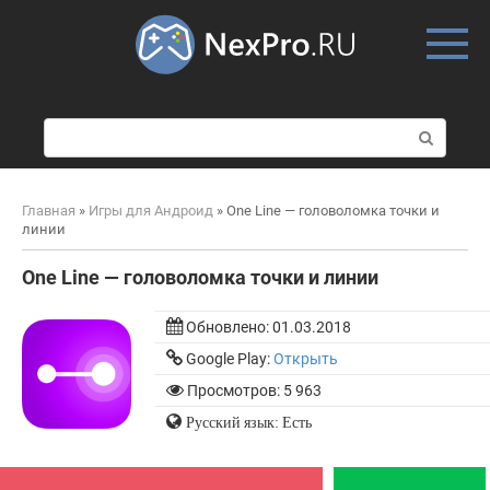
Skip
to
content
П
о
и
с
Главная
»
Игры для Андроид
»
One Line — головоломка точки и
к
линии
:
One Line — головоломка точки и линии
Обновлено:
01.03.2018
Google Play:
Открыть
Просмотров: 5 963
Русский язык: Есть