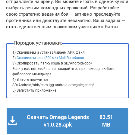
отправляйте на арену. Вы можете играть в одиночку или
выбрать режим командных сражений. Разработайте
свою стратегию ведения боя — активно преследуйте
противника или действуйте незаметно. Ваша задача —
стать единственным выжившим участником битвы.
Порядок установки:
1) Скачиваем и устанавливаем APK файл
2)
Скачиваем кэш (301мб) Mail.Ru облако
3) Скопировать папку кэша в SD/Android/obb/
Если у вас нет этой папки, создайте ее при помощи любого
файлового менеджера
4) В итоге получится
SD/Android/obb/com.igg.android.omegalegends/
5) Запустить приложение
Скачать Omega Legends
83.51
v1.0.28.apk
MB