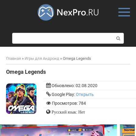
Skip
to
content
П
о
и
с
Главная
»
Игры для Андроид
»
Omega Legends
к
:
Omega Legends
Обновлено:
02.08.2020
Google Play:
Открыть
Просмотров: 784
Русский язык: Нет