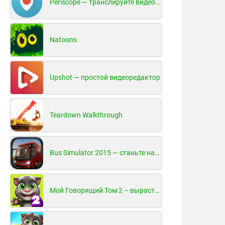
Periscope — транслируйте видео в реальном времени!
Natoons
Upshot — простой видеоредактор
Teardown Walkthrough
Bus Simulator 2015 — станьте настоящим водителем автобуса!
Мой Говорящий Том 2 – вырасти и воспитай своего котенка