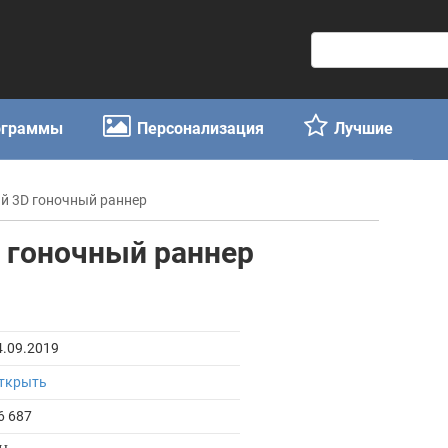
П
о
и
с
ограммы
Персонализация
Лучшие
к
:
ый 3D гоночный раннер
D гоночный раннер
4.09.2019
ткрыть
6 687