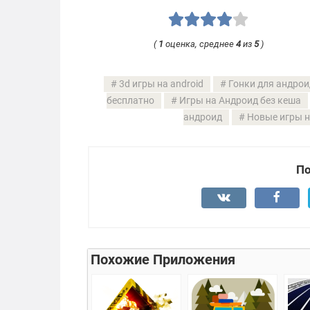
(
1
оценка, среднее
4
из
5
)
3d игры на android
Гонки для андрои
бесплатно
Игры на Андроид без кеша
андроид
Новые игры н
По
Похожие Приложения