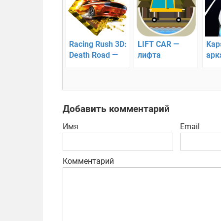
Racing Rush 3D:
LIFT CAR —
Kap
Death Road —
лифта
арк
быстрые
гон
аркадные
эле
гонки!
тет
Добавить комментарий
Имя
Email
Комментарий