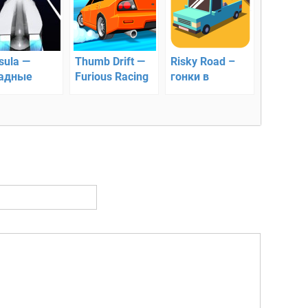
sula —
Thumb Drift —
Risky Road –
адные
Furious Racing
гонки в
ки с
– аркадный
пределах
ментами
симулятор
кольца
риса
дрифта