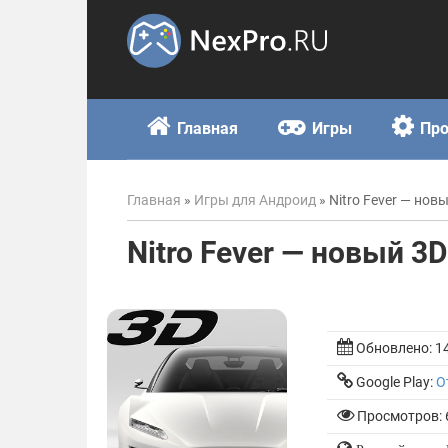
Skip
to
content
Главная
Игры
Пр
Главная
»
Игры для Андроид
»
Nitro Fever — нов
Nitro Fever — новый 3
Обновлено:
1
Google Play:
О
Просмотров: 