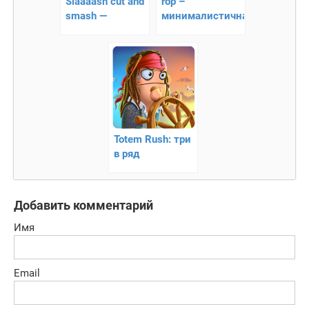
Slaaaash cut and
rop –
smash —
минималистичная
интересная
головоломка!
головоломка
Totem Rush: три
в ряд
Добавить комментарий
Имя
Email