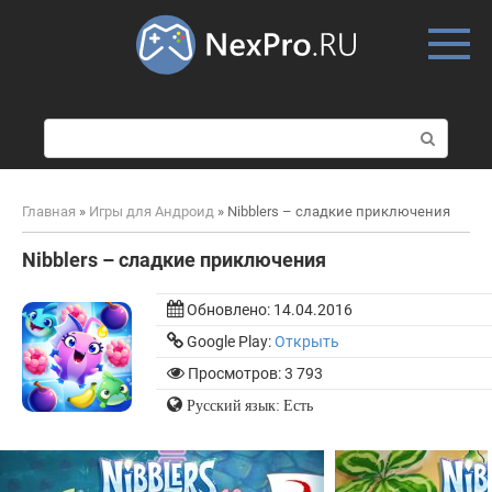
Skip
to
content
П
о
и
с
Главная
»
Игры для Андроид
»
Nibblers – сладкие приключения
к
:
Nibblers – сладкие приключения
Обновлено:
14.04.2016
Google Play:
Открыть
Просмотров: 3 793
Русский язык: Есть