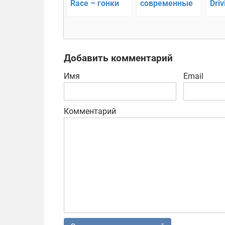
Race – гонки
современные
Driv
горные гонки
дос
Аля
Добавить комментарий
Имя
Email
Комментарий