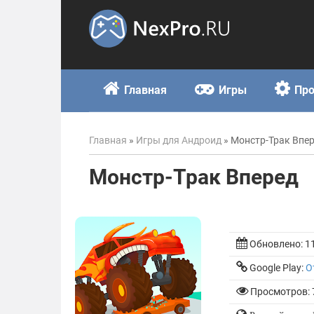
Skip
to
content
Главная
Игры
Пр
Главная
»
Игры для Андроид
»
Монстр-Трак Впе
Монстр-Трак Вперед
Обновлено:
1
Google Play:
О
Просмотров: 