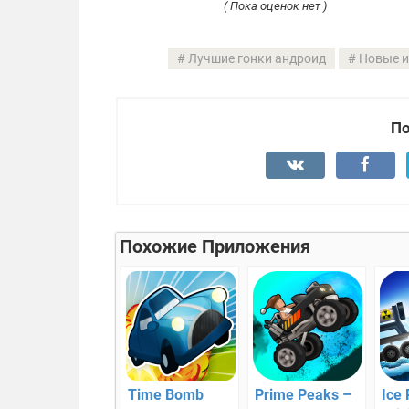
( Пока оценок нет )
Лучшие гонки андроид
Новые и
По
Похожие Приложения
Time Bomb
Prime Peaks –
Ice