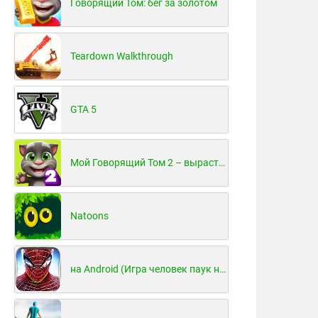
Говорящий Том: бег за золотом
Teardown Walkthrough
GTA 5
Мой Говорящий Том 2 – вырасти и воспитай своего котенка
Natoons
на Android (Игра человек паук на Android)