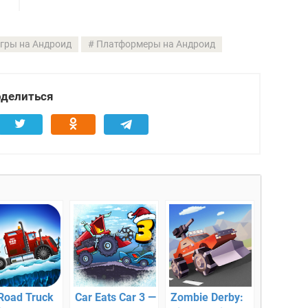
гры на Андроид
Платформеры на Андроид
делиться
 Road Truck
Car Eats Car 3 —
Zombie Derby: