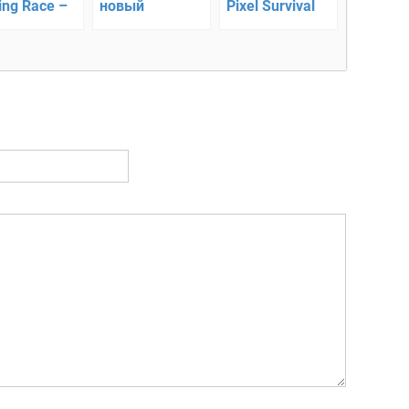
ing Race –
новый
Pixel Survival
тавка на
гоночный
ску
платформер