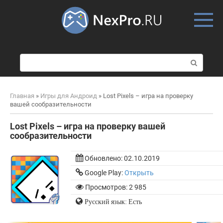
Skip
to
content
П
о
и
с
Главная
»
Игры для Андроид
»
Lost Pixels – игра на проверку
к
вашей сообразительности
:
Lost Pixels – игра на проверку вашей
сообразительности
Обновлено:
02.10.2019
Google Play:
Открыть
Просмотров: 2 985
Русский язык: Есть