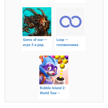
праздничные
современный
будни лягушки
покер
Gems of war —
Loop —
игра 3 в ряд
головоломка
петля
Bubble Island 2:
World Tour –
ягодное
приключение