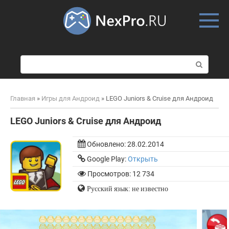
Skip
to
content
П
о
и
с
Главная
»
Игры для Андроид
»
LEGO Juniors & Cruise для Андроид
к
:
LEGO Juniors & Cruise для Андроид
Обновлено:
28.02.2014
Google Play:
Открыть
Просмотров: 12 734
Русский язык: не известно