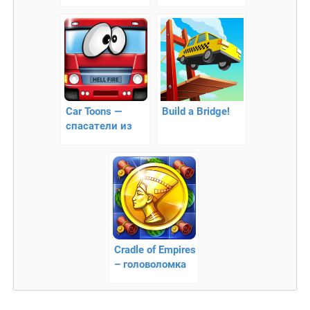
алгоритмическая
парковка
головоломка
Car Toons —
Build a Bridge!
спасатели из
80-х
Cradle of Empires
– головоломка